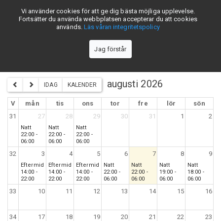
Vi använder cookies för att ge dig bästa möjliga upplevelse.
skiftschema.se
Fortsätter du använda webbplatsen accepterar du att cookies
används.
Läs våran integritetspolicy
Jag förstår
Billerudkorsnäs Gruvön Grums 3-skift - Lag A
augusti 2026
IDAG
KALENDER
V
mån
tis
ons
tor
fre
lör
sön
31
27
28
29
30
31
1
2
Natt
Natt
Natt
22:00 -
22:00 -
22:00 -
06:00
06:00
06:00
32
3
4
5
6
7
8
9
Eftermiddag
Eftermiddag
Eftermiddag
Natt
Natt
Natt
Natt
14:00 -
14:00 -
14:00 -
22:00 -
22:00 -
19:00 -
18:00 -
22:00
22:00
22:00
06:00
06:00
06:00
06:00
33
10
11
12
13
14
15
16
34
17
18
19
20
21
22
23