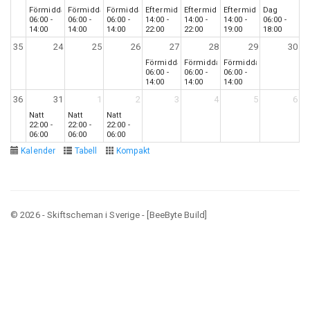
Förmiddag
Förmiddag
Förmiddag
Eftermiddag
Eftermiddag
Eftermiddag
Dag
06:00 -
06:00 -
06:00 -
14:00 -
14:00 -
14:00 -
06:00 -
14:00
14:00
14:00
22:00
22:00
19:00
18:00
35
24
25
26
27
28
29
30
Förmiddag
Förmiddag
Förmiddag
06:00 -
06:00 -
06:00 -
14:00
14:00
14:00
36
31
1
2
3
4
5
6
Natt
Natt
Natt
22:00 -
22:00 -
22:00 -
06:00
06:00
06:00
Kalender
Tabell
Kompakt
© 2026 - Skiftscheman i Sverige - [BeeByte Build]