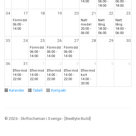
14:00
06:00 -
06:00 -
18:00
18:00
34
17
18
19
20
21
22
23
Förmiddag
Natt
Natt
Natt
06:00 -
medel
lång
lång
14:00
20:00 -
18:00 -
18:00 -
06:00
06:00
06:00
35
24
25
26
27
28
29
30
Förmiddag
Förmiddag
Förmiddag
06:00 -
06:00 -
06:00 -
14:00
14:00
14:00
36
31
1
2
3
4
5
6
Eftermiddag
Eftermiddag
Eftermiddag
Eftermiddag
Eftermiddag
14:00 -
14:00 -
14:00 -
14:00 -
kort
22:00
22:00
22:00
22:00
14:00 -
20:00
Kalender
Tabell
Kompakt
© 2026 - Skiftscheman i Sverige - [BeeByte Build]