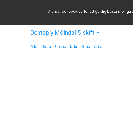
Välj schema
Appar
Om
Kontakt
Vi använder cookies för att ge dig bästa möjlig
Dentsply Mölndal 5-skift
Alla
Röda
Gröna
Lila
Blåa
Gula