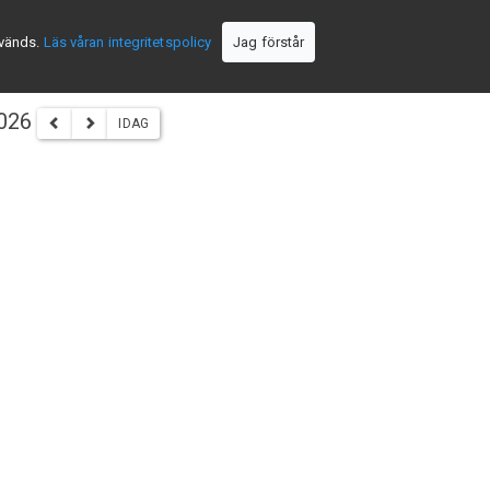
nvänds.
Läs våran integritetspolicy
Jag förstår
2026
IDAG