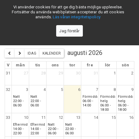
Vi använder cookies för att ge dig bästa möjliga upplevelse.
skiftschema.se
Fortsätter du använda webbplatsen accepterar du att cookies
används.
Läs våran integritetspolicy
Jag förstår
Stora Enso Fors 5-skift - D-lag
augusti 2026
IDAG
KALENDER
V
mån
tis
ons
tor
fre
lör
sön
31
27
28
29
30
31
1
2
32
3
4
5
6
7
8
9
Natt
Natt
Förmiddag
Förmiddag
Förmiddag
22:00 -
22:00 -
06:00 -
helg
helg
06:00
06:00
14:00
06:00 -
06:00 -
18:00
18:00
33
10
11
12
13
14
15
16
Eftermiddag
Eftermiddag
Natt
Natt
14:00 -
14:00 -
22:00 -
22:00 -
22:00
22:00
06:00
06:00