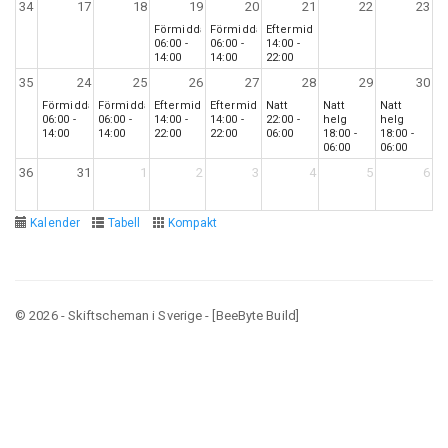
34
17
18
19
20
21
22
23
Förmiddag
Förmiddag
Eftermiddag
06:00 -
06:00 -
14:00 -
14:00
14:00
22:00
35
24
25
26
27
28
29
30
Förmiddag
Förmiddag
Eftermiddag
Eftermiddag
Natt
Natt
Natt
06:00 -
06:00 -
14:00 -
14:00 -
22:00 -
helg
helg
14:00
14:00
22:00
22:00
06:00
18:00 -
18:00 -
06:00
06:00
36
31
1
2
3
4
5
6
Kalender
Tabell
Kompakt
© 2026 - Skiftscheman i Sverige - [BeeByte Build]