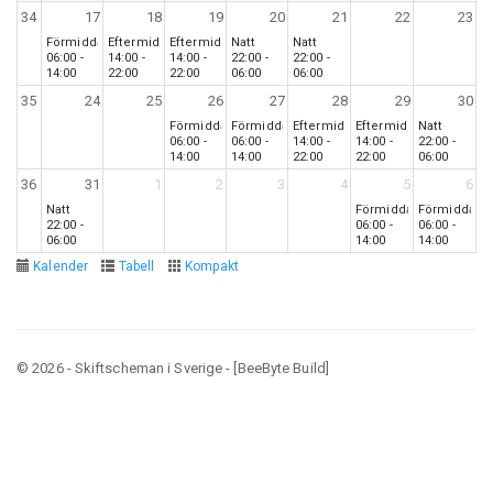
34
17
18
19
20
21
22
23
Förmiddag
Eftermiddag
Eftermiddag
Natt
Natt
06:00 -
14:00 -
14:00 -
22:00 -
22:00 -
14:00
22:00
22:00
06:00
06:00
35
24
25
26
27
28
29
30
Förmiddag
Förmiddag
Eftermiddag
Eftermiddag
Natt
06:00 -
06:00 -
14:00 -
14:00 -
22:00 -
14:00
14:00
22:00
22:00
06:00
36
31
1
2
3
4
5
6
Natt
Förmiddag
Förmiddag
22:00 -
06:00 -
06:00 -
06:00
14:00
14:00
Kalender
Tabell
Kompakt
© 2026 - Skiftscheman i Sverige - [BeeByte Build]