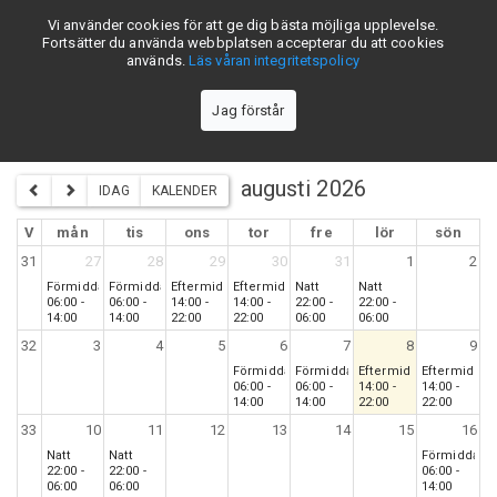
Vi använder cookies för att ge dig bästa möjliga upplevelse.
skiftschema.se
Fortsätter du använda webbplatsen accepterar du att cookies
används.
Läs våran integritetspolicy
Jag förstår
Uddeholm Tooling 5-skift - Lag 3
augusti 2026
IDAG
KALENDER
V
mån
tis
ons
tor
fre
lör
sön
31
27
28
29
30
31
1
2
Förmiddag
Förmiddag
Eftermiddag
Eftermiddag
Natt
Natt
06:00 -
06:00 -
14:00 -
14:00 -
22:00 -
22:00 -
14:00
14:00
22:00
22:00
06:00
06:00
32
3
4
5
6
7
8
9
Förmiddag
Förmiddag
Eftermiddag
Eftermiddag
06:00 -
06:00 -
14:00 -
14:00 -
14:00
14:00
22:00
22:00
33
10
11
12
13
14
15
16
Natt
Natt
Förmiddag
22:00 -
22:00 -
06:00 -
06:00
06:00
14:00