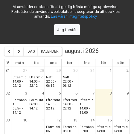
Vi använder cookies för att ge dig bästa möjliga upplevelse.
skiftschema.se
Fortsätter du använda webbplatsen accepterar du att cookies
används.
Läs våran integritetspolicy
Jag förstår
Orica Gyttorp Exel 3-skift - Lag-1
augusti 2026
IDAG
KALENDER
V
mån
tis
ons
tor
fre
lör
sön
31
27
28
29
30
31
1
2
Eftermiddag
Eftermiddag
Natt
Natt
14:00 -
14:00 -
22:00 -
22:00 -
22:12
22:12
06:12
06:12
32
3
4
5
6
7
8
9
Förmiddag
Förmiddag
Eftermiddag
Eftermiddag
Eftermiddag
1
06:00 -
14:00 -
14:00 -
1
05:54 -
14:12
22:12
22:12
14:00 -
14:12
19:00
33
10
11
12
13
14
15
16
Förmiddag
Förmiddag
Förmiddag
Eftermiddag
Eftermiddag
06:00 -
06:00 -
06:00 -
14:00 -
14:00 -