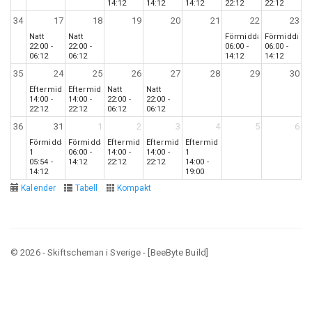
14:12
14:12
14:12
22:12
22:12
34
17
18
19
20
21
22
23
Natt
Natt
Förmiddag
Förmiddag
22:00 -
22:00 -
06:00 -
06:00 -
06:12
06:12
14:12
14:12
35
24
25
26
27
28
29
30
Eftermiddag
Eftermiddag
Natt
Natt
14:00 -
14:00 -
22:00 -
22:00 -
22:12
22:12
06:12
06:12
36
31
1
2
3
4
5
6
Förmiddag
Förmiddag
Eftermiddag
Eftermiddag
Eftermiddag
1
06:00 -
14:00 -
14:00 -
1
05:54 -
14:12
22:12
22:12
14:00 -
14:12
19:00
Kalender
Tabell
Kompakt
© 2026 - Skiftscheman i Sverige - [BeeByte Build]