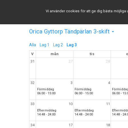
Välj schema
Appar
Om
Kontakt
Vi använder cookies för att ge dig bästa möjlig
Orica Gyttorp Tändpärlan 3-skift
Alla
Lag 1
Lag 2
Lag 3
V
mån
tis
31
27
28
32
3
4
Förmiddag
Förmiddag
Förmidda
06:00 - 15:00
06:00 - 15:00
06:00 - 15:
33
10
11
Eftermiddag
Eftermiddag
Eftermidd
14:48 - 24:00
14:48 - 24:00
14:48 - 24:
34
17
18