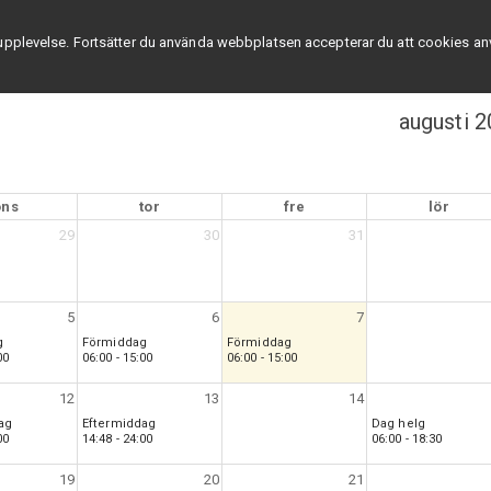
a upplevelse. Fortsätter du använda webbplatsen accepterar du att cookies a
augusti 
ons
tor
fre
lör
29
30
31
5
6
7
g
Förmiddag
Förmiddag
00
06:00 - 15:00
06:00 - 15:00
12
13
14
ag
Eftermiddag
Dag helg
00
14:48 - 24:00
06:00 - 18:30
19
20
21