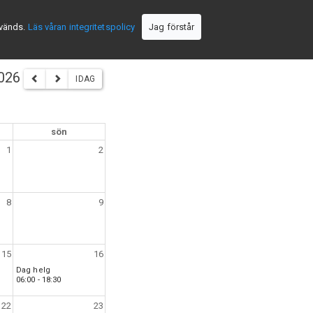
nvänds.
Läs våran integritetspolicy
Jag förstår
2026
IDAG
sön
1
2
8
9
15
16
Dag helg
06:00 - 18:30
22
23