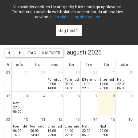
Vi använder cookies för att ge dig bästa möjliga upplevelse.
skiftschema.se
Fortsätter du använda webbplatsen accepterar du att cookies
används.
Läs våran integritetspolicy
Jag förstår
Stora Enso Kvarnsveden Pannhuset 3-skift - Lag 5
augusti 2026
IDAG
KALENDER
V
mån
tis
ons
tor
fre
lör
sön
31
27
28
29
30
31
1
2
Förmiddag
Förmiddag
Eftermiddag
Eftermiddag
Natt
06:00 -
06:00 -
14:00 -
14:00 -
22:00 -
14:00
14:00
22:00
20:00
06:00
32
3
4
5
6
7
8
9
Natt
22:00 -
06:00
33
10
11
12
13
14
15
16
Förmiddag
Förmiddag
Eftermiddag
Eftermiddag
Natt
Natt
06:00 -
06:00 -
14:00 -
14:00 -
22:00 -
20:00 -
14:00
14:00
22:00
22:00
06:00
06:00