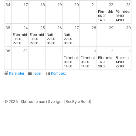
34
17
18
19
20
21
22
23
Förmiddag
Förmiddag
06:00 -
06:00 -
14:00
14:00
35
24
25
26
27
28
29
30
Eftermiddag
Eftermiddag
Natt
Natt
14:00 -
14:00 -
22:00 -
22:00 -
22:00
22:00
06:00
06:00
36
31
1
2
3
4
5
6
Förmiddag
Förmiddag
Eftermiddag
Eftermiddag
06:00 -
06:00 -
14:00 -
14:00 -
14:00
14:00
20:00
22:00
Kalender
Tabell
Kompakt
© 2026 - Skiftscheman i Sverige - [BeeByte Build]