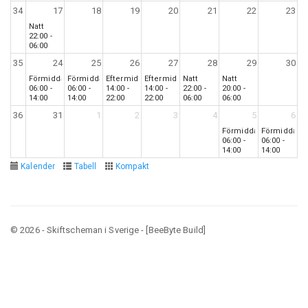
34
17
18
19
20
21
22
23
Natt
22:00 -
06:00
35
24
25
26
27
28
29
30
Förmiddag
Förmiddag
Eftermiddag
Eftermiddag
Natt
Natt
06:00 -
06:00 -
14:00 -
14:00 -
22:00 -
20:00 -
14:00
14:00
22:00
22:00
06:00
06:00
36
31
1
2
3
4
5
6
Förmiddag
Förmiddag
06:00 -
06:00 -
14:00
14:00
Kalender
Tabell
Kompakt
© 2026 - Skiftscheman i Sverige - [BeeByte Build]