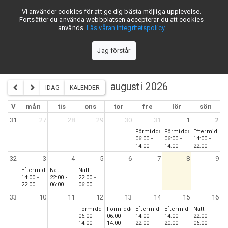
Vi använder cookies för att ge dig bästa möjliga upplevelse.
skiftschema.se
Fortsätter du använda webbplatsen accepterar du att cookies
används.
Läs våran integritetspolicy
Jag förstår
Stora Enso Kvarnsveden Pannhuset 3-skift - Lag 3
augusti 2026
IDAG
KALENDER
V
mån
tis
ons
tor
fre
lör
sön
31
27
28
29
30
31
1
2
Förmiddag
Förmiddag
Eftermiddag
06:00 -
06:00 -
14:00 -
14:00
14:00
22:00
32
3
4
5
6
7
8
9
Eftermiddag
Natt
Natt
14:00 -
22:00 -
22:00 -
22:00
06:00
06:00
33
10
11
12
13
14
15
16
Förmiddag
Förmiddag
Eftermiddag
Eftermiddag
Natt
06:00 -
06:00 -
14:00 -
14:00 -
22:00 -
14:00
14:00
22:00
20:00
06:00